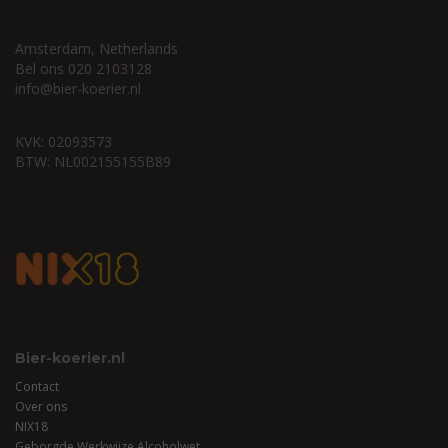
Amsterdam, Netherlands
Bel ons 020 2103128
info@bier-koerier.nl
KVK: 02093573
BTW: NL002155155B89
Bier-koerier.nl
Contact
Over ons
NIX18
Geborgde Werkwijze Alcoholwet